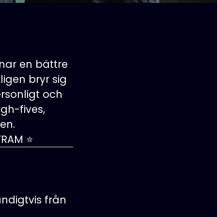
nar en bättre
igen bryr sig
rsonligt och
gh-fives,
en.
FRAM ⭐️
ndigtvis från