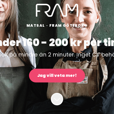
MATSAL
·
FRAM GÖTEBORG
der 160 - 200 kr per t
ök på mindre än 2 minuter. Inget CV beh
Jag vill veta mer!