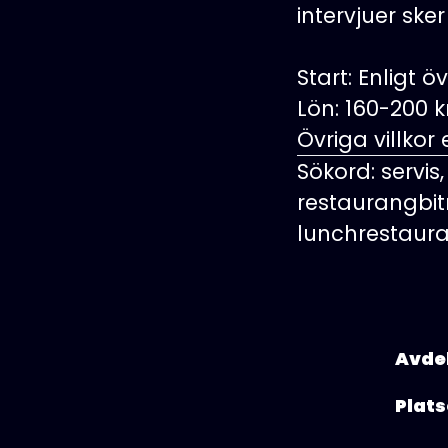
intervjuer ske
Start: Enligt
Lön: 160-200 k
Övriga villkor
Sökord: servis,
restaurangbit
lunchrestauran
Avde
Plats