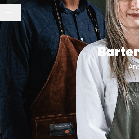
Dela sidan
KARRIÄRMENY
Barten
Ans