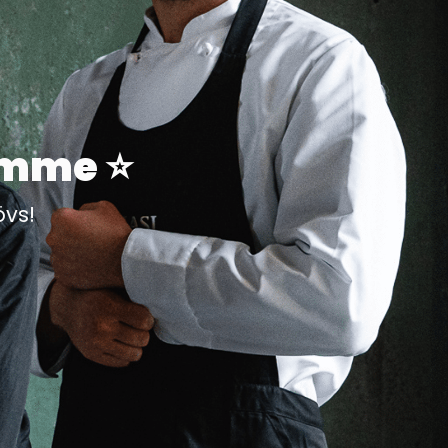
imme ⭐️
övs!