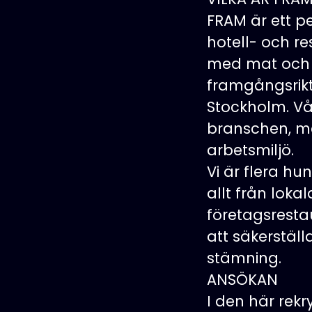
FRAM är ett p
hotell- och r
med mat och d
framgångsrikt
Stockholm. Vå
branschen, me
arbetsmiljö.
Vi är flera hu
allt från loka
företagsresta
att säkerstäl
stämning.
ANSÖKAN
I den här rekr