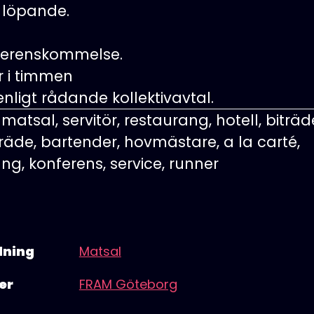
r löpande.
 överenskommelse.
r i timmen
 enligt rådande kollektivavtal.
 matsal, servitör, restaurang, hotell, biträd
räde, bartender, hovmästare, a la carté,
g, konferens, service, runner
lning
Matsal
er
FRAM Göteborg