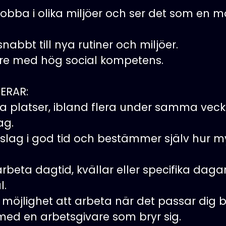
jobba i olika miljöer och ser det som en mö
nabbt till nya rutiner och miljöer.
re med hög social kompetens.
ERAR:
ka platser, ibland flera under samma vecka
ag.
rslag i god tid och bestämmer själv hur m
arbeta dagtid, kvällar eller specifika da
l.
ch möjlighet att arbeta när det passar dig b
 med en arbetsgivare som bryr sig.