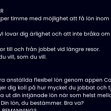
ER
r per timme med möjlighet att få lön inom 
. Vi lovar dig ärlighet och att inte bråka o
or till och från jobbet vid längre resor.
 vill, som du vill.
åra anställda flexibel lön genom appen C
r dig koll på hur mycket du jobbat och 
ta ut din intjänade lön när som helst mell
Din lön, du bestämmer. Bra va?
M BEMANNING?