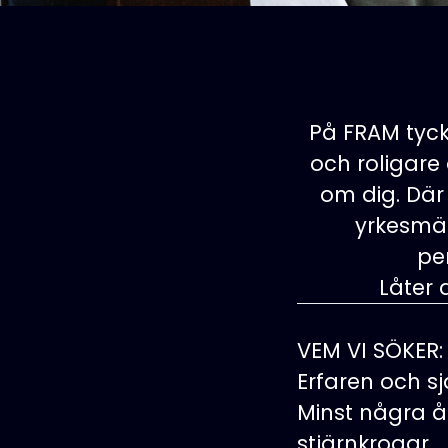
På FRAM tyck
och roligare
om dig. Där
yrkesmäs
pe
Låter 
VEM VI SÖKER:
Erfaren och s
Minst några å
stjärnkrogar.