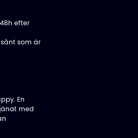
48h efter
m sånt som är
appy. En
tjänat med
an