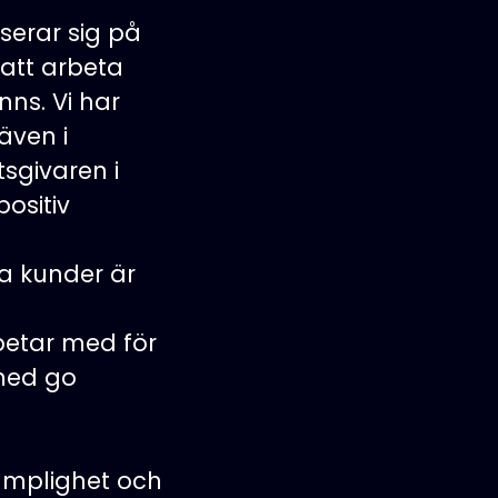
serar sig på
att arbeta
ns. Vi har
även i
sgivaren i
ositiv
ra kunder är
betar med för
 med go
lämplighet och