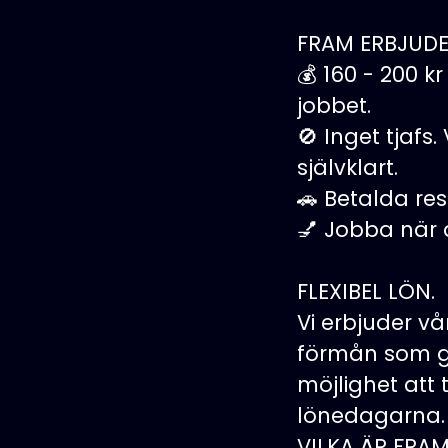
FRAM ERBJUD
💰 160 - 200 k
jobbet.
🚫 Inget tjafs
självklart.
🚗 Betalda res
💅 Jobba när du
FLEXIBEL LÖN.
Vi erbjuder v
förmån som ge
möjlighet att 
lönedagarna. 
VILKA ÄR FRA