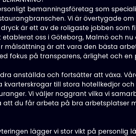
ersonligt bemanningsföretag som speciali
estaurangbranschen. Vi är övertygade om 
ryck är ett av de roligaste jobben som fin
 etablerat oss i Göteborg, Malmö och nu 
r målsättning är att vara den bästa arbet
d fokus på transparens, ärlighet och en p
ndra anställda och fortsätter att växa. Vå
la kvarterskrogar till stora hotellkedjor och
uranger. Vi väljer noggrant vilka vi samar
la att du får arbeta på bra arbetsplatser
yteringen lägger vi
stor
vikt på personlig 