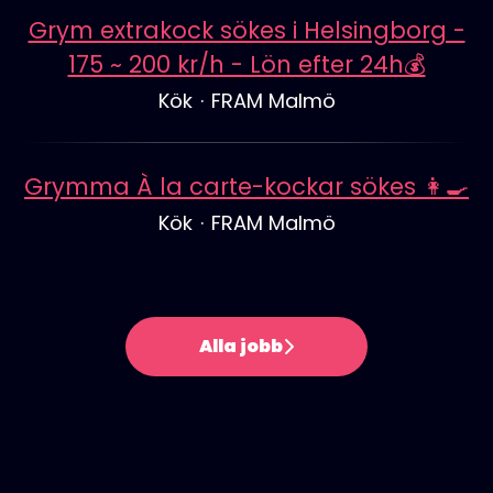
Grym extrakock sökes i Helsingborg -
175 ~ 200 kr/h - Lön efter 24h💰
Kök
·
FRAM Malmö
Grymma À la carte-kockar sökes 👩‍🍳
Kök
·
FRAM Malmö
Alla jobb