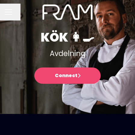
Dela sidan
KARRIÄRMENY
KÖK 👩‍🍳
Avdelning
Connect