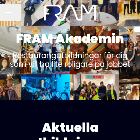
Dela sidan
KARRIÄRMENY
FRAM Akademin
Restaurangutbildningar för dig
som vill ha lite roligare på jobbet
Aktuella