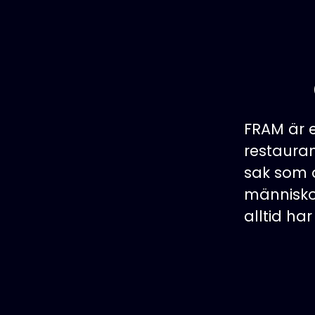
FRAM är 
restaura
sak som o
människor
alltid har