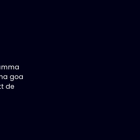
g
 samma
l ha goa
tt de