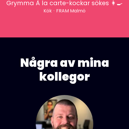
Grymma À la carte-kockar sökes 👩‍🍳
Kök
·
FRAM Malmö
Några av mina
kollegor