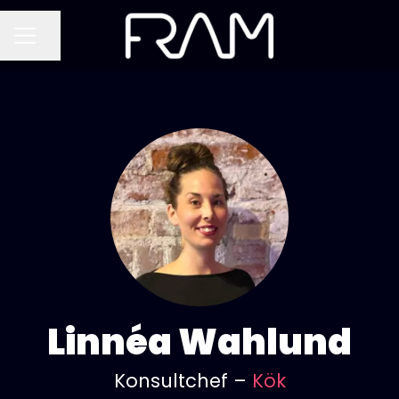
Dela sidan
KARRIÄRMENY
Linnéa Wahlund
Konsultchef –
Kök